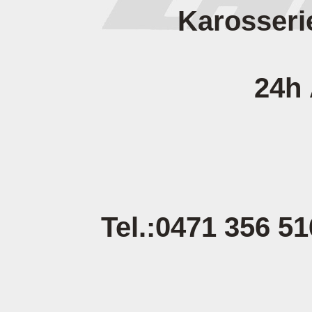
Karosseriewe
24h Abschl
am 
Tel.:04