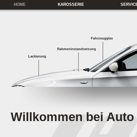
HOME
KAROSSERIE
SERVIC
LANG KAROSSERIE
LACKIERUNG
ABSCHLEPPDIENS
UNTERNEHMEN
KAROSSERIEINSTANDSETZUNG
LEIHAUTO
GESCHICHTE
FAHRZEUGGLAS
RÜCKBRINGSERV
TECHNOLOGIE
KUNSTSTOFFREPARATUR
ABHOL- & ABSTE
HAGELREPARATUR
ÖFFNUNGSZEITE
Fahrzeugglas
POLITUREN
KOSTENVORANS
Rahmeninstandsetzung
Lackierung
Willkommen bei Auto